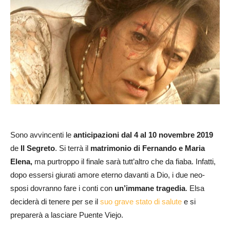
Sono avvincenti le
anticipazioni
dal 4 al 10 novembre
2019
de
Il Segreto
. Si terrà il
matrimonio di Fernando e Maria
Elena,
ma purtroppo il finale sarà tutt’altro che da fiaba. Infatti,
dopo essersi giurati amore eterno davanti a Dio, i due neo-
sposi dovranno fare i conti con
un’immane tragedia
. Elsa
deciderà di tenere per se il
suo grave stato di salute
e si
preparerà a lasciare Puente Viejo.