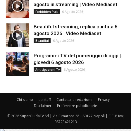
agosto in streaming | Video Mediaset
6 Agosto 2026
Forbidden fruit
Beautiful streaming, replica puntata 6
agosto 2026 | Video Mediaset
6 Agosto 2026
Beautiful
Programmi TV del pomeriggio di oggi |
giovedì 6 agosto 2026
6 Agosto 2026
Anticipazioni Tv
Chi siamo
Lo staff
Contatta la redazione
Privacy
Disclaimer
Preferenze pubblicitarie
© 2026 SuperGuidaTV Srl | Via Cimarosa 65 - 80127 Napoli | C.F. P.Iva:
08723421213