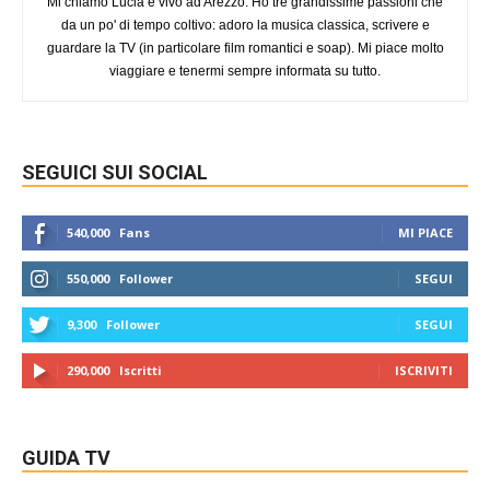
Mi chiamo Lucia e vivo ad Arezzo. Ho tre grandissime passioni che
da un po' di tempo coltivo: adoro la musica classica, scrivere e
guardare la TV (in particolare film romantici e soap). Mi piace molto
viaggiare e tenermi sempre informata su tutto.
SEGUICI SUI SOCIAL
540,000
Fans
MI PIACE
550,000
Follower
SEGUI
9,300
Follower
SEGUI
290,000
Iscritti
ISCRIVITI
GUIDA TV