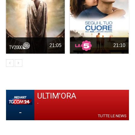
21:05
21:10
ULTIM'ORA
-
-
TUTTE LE NEWS