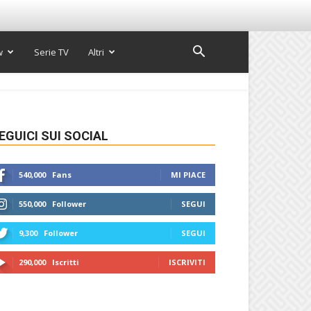
w
Serie TV
Altri
EGUICI SUI SOCIAL
540,000
Fans
MI PIACE
550,000
Follower
SEGUI
9,300
Follower
SEGUI
290,000
Iscritti
ISCRIVITI