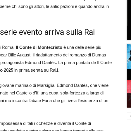
eme chi sono gli attori, le anticipazioni e quando andrà in
 serie evento arriva sulla Rai
 di Roma,
Il Conte di Montecristo
è una delle serie più
scar Bille August, il riadattamento del romanzo di Dumas
del protagonista Edmond Dantés. La prima puntata de Il Conte
io 2025
in prima serata su Rai1.
 giovane marinaio di Marsiglia, Edmond Dantés, che viene
to nel Castello d’If, una cupa isola-fortezza a largo di
ni ma incontra l’abate Faria che gli rivela l’esistenza di un
ossessa di tali ricchezze e diventa il Conte di
opria vendetta contro coloro che hanno tramato alle sue