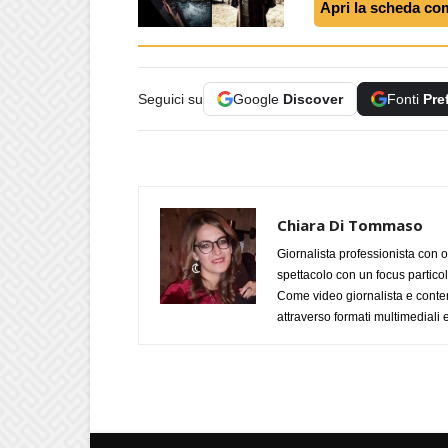
Apri la scheda co
Seguici su
Google
Discover
Fonti
Pre
Chiara Di Tommaso
Giornalista professionista con o
spettacolo con un focus particola
Come video giornalista e conte
attraverso formati multimediali e