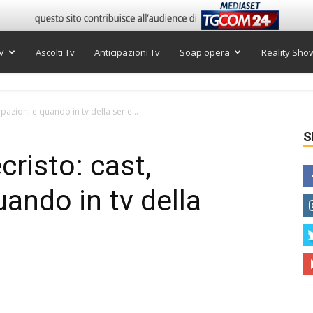
V
Ascolti Tv
Anticipazioni Tv
Soap opera
Reality Sho
ipazioni e quando in tv della serie...
S
cristo: cast,
uando in tv della