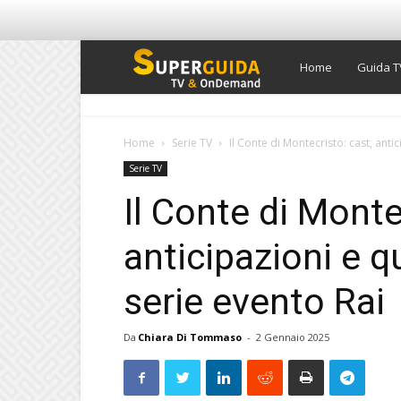
Super
Home
Guida T
Guida
Home
Serie TV
Il Conte di Montecristo: cast, antic
Serie TV
TV
Il Conte di Monte
anticipazioni e q
serie evento Rai
Da
Chiara Di Tommaso
-
2 Gennaio 2025