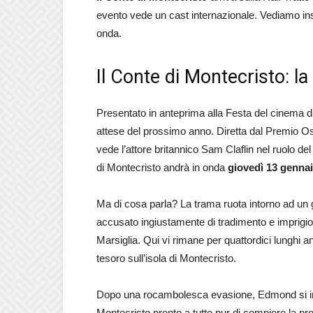
evento vede un cast internazionale. Vediamo insi
onda.
Il Conte di Montecristo: la
Presentato in anteprima alla Festa del cinema
attese del prossimo anno. Diretta dal Premio O
vede l’attore britannico Sam Claflin nel ruolo 
di Montecristo andrà in onda
giovedì 13 genna
Ma di cosa parla? La trama ruota intorno ad un
accusato ingiustamente di tradimento e imprigiona
Marsiglia. Qui vi rimane per quattordici lunghi an
tesoro sull’isola di Montecristo.
Dopo una rocambolesca evasione, Edmond si imp
Montecristo pronto a tutto pur di compiere la pr