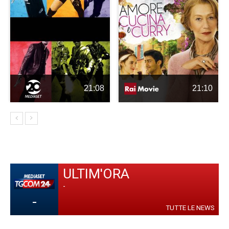
21:08
21:10
ULTIM'ORA
-
-
TUTTE LE NEWS