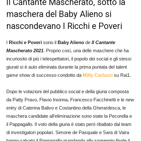
Il Cantante Mascherato, sotto la
maschera del Baby Alieno si
nascondevano I Ricchi e Poveri
I
Ricchi e Poveri
sono il
Baby Alieno
de
Il Cantante
Mascherato 2021
. Proprio così, una delle maschere che ha
incuriosito di più i telespettatori, il popolo dei social e gli stessi
giurati si è auto eliminata durante la prima puntata del talent
game show di successo condotto da
Milly Carlucci
su Rai1.
Dopo le votazioni del pubblico social e della giuria composta
da Patty Pravo, Flavio Insinna, Francesco Facchinetti e le new
entry di Caterina Balivo e Costantino della Gherardesca, le
maschera candidate all’eliminazione sono state la Pecorella e
il Pappagallo. Il voto della giuria è stato però ribaltato dal team
di investigatori popolari. Simone de Pasquale e Sara di Vaira
hanno salvato il Pappagallo mandando allo spareggio finale il