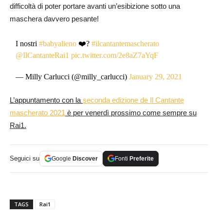
difficoltà di poter portare avanti un’esibizione sotto una
maschera davvero pesante!
I nostri
#babyalieno
❤️?
#ilcantantemascherato
@IlCantanteRai1
pic.twitter.com/2e8aZ7aYqF
— Milly Carlucci (@milly_carlucci)
January 29, 2021
L’appuntamento con la
seconda edizione de Il Cantante
mascherato 2021
è per venerdì prossimo come sempre su
Rai1.
Seguici su
Google
Discover
Fonti
Preferite
TAGS
Rai1