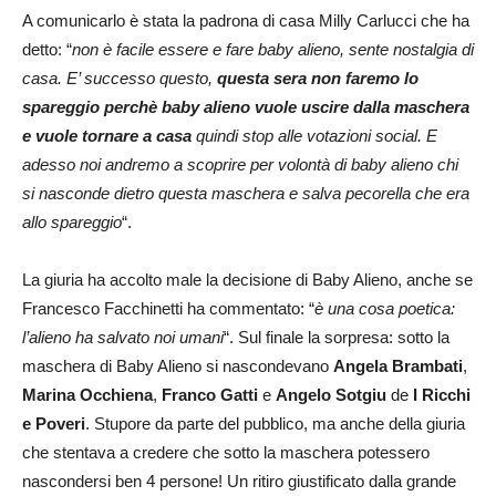
A comunicarlo è stata la padrona di casa Milly Carlucci che ha
detto: “
non è facile essere e fare baby alieno, sente nostalgia di
casa. E’ successo questo,
questa sera non faremo lo
spareggio perchè baby alieno vuole uscire dalla maschera
e vuole tornare a casa
quindi stop alle votazioni social. E
adesso noi andremo a scoprire per volontà di baby alieno chi
si nasconde dietro questa maschera e salva pecorella che era
allo spareggio
“.
La giuria ha accolto male la decisione di Baby Alieno, anche se
Francesco Facchinetti ha commentato: “
è una cosa poetica:
l’alieno ha salvato noi umani
“. Sul finale la sorpresa: sotto la
maschera di Baby Alieno si nascondevano
Angela Brambati
,
Marina Occhiena
,
Franco Gatti
e
Angelo Sotgiu
de
I Ricchi
e Poveri
. Stupore da parte del pubblico, ma anche della giuria
che stentava a credere che sotto la maschera potessero
nascondersi ben 4 persone! Un ritiro giustificato dalla grande