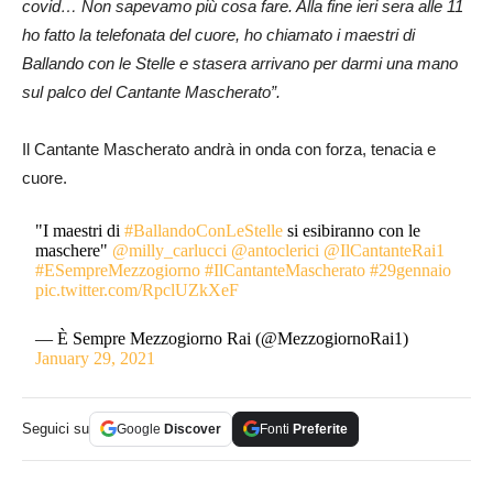
covid… Non sapevamo più cosa fare. Alla fine ieri sera alle 11
ho fatto la telefonata del cuore, ho chiamato i maestri di
Ballando con le Stelle e stasera arrivano per darmi una mano
sul palco del Cantante Mascherato”.
Il Cantante Mascherato andrà in onda con forza, tenacia e
cuore.
"I maestri di
#BallandoConLeStelle
si esibiranno con le
maschere"
@milly_carlucci
@antoclerici
@IlCantanteRai1
#ESempreMezzogiorno
#IlCantanteMascherato
#29gennaio
pic.twitter.com/RpclUZkXeF
— È Sempre Mezzogiorno Rai (@MezzogiornoRai1)
January 29, 2021
Seguici su
Google
Discover
Fonti
Preferite