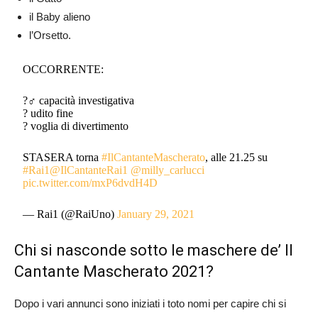
il Baby alieno
l’Orsetto.
OCCORRENTE:
?️‍♂‍ capacità investigativa
? udito fine
? voglia di divertimento
STASERA torna
#IlCantanteMascherato
, alle 21.25 su
#Rai1
@IlCantanteRai1
@milly_carlucci
pic.twitter.com/mxP6dvdH4D
— Rai1 (@RaiUno)
January 29, 2021
Chi si nasconde sotto le maschere de’ Il
Cantante Mascherato 2021?
Dopo i vari annunci sono iniziati i toto nomi per capire chi si