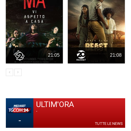
21:05
21:08
ULTIM'ORA
-
-
TUTTE LE NEWS