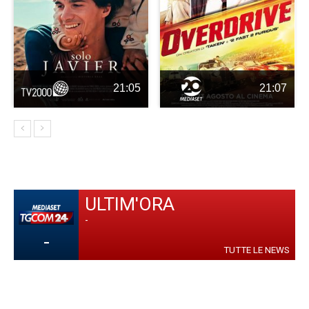
21:05
21:07
ULTIM'ORA
-
-
TUTTE LE NEWS