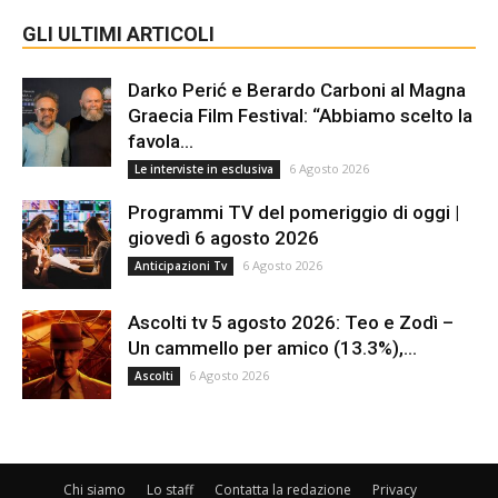
GLI ULTIMI ARTICOLI
Darko Perić e Berardo Carboni al Magna
Graecia Film Festival: “Abbiamo scelto la
favola...
6 Agosto 2026
Le interviste in esclusiva
Programmi TV del pomeriggio di oggi |
giovedì 6 agosto 2026
6 Agosto 2026
Anticipazioni Tv
Ascolti tv 5 agosto 2026: Teo e Zodì –
Un cammello per amico (13.3%),...
6 Agosto 2026
Ascolti
Chi siamo
Lo staff
Contatta la redazione
Privacy