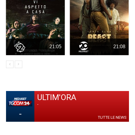
21:05
21:08
ULTIM'ORA
-
-
TUTTE LE NEWS