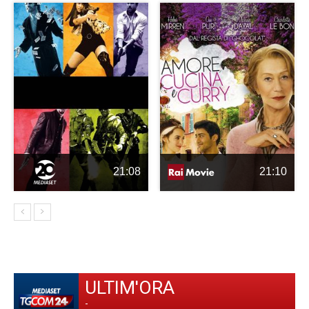
21:08
21:10
ULTIM'ORA
-