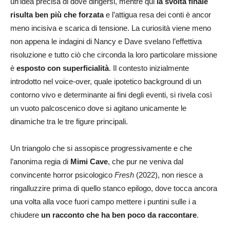
un’idea precisa di dove dirigersi, mentre qui
la svolta finale
risulta ben più che forzata
e l’attigua resa dei conti è ancor
meno incisiva e scarica di tensione. La curiosità viene meno
non appena le indagini di Nancy e Dave svelano l’effettiva
risoluzione e tutto ciò che circonda la loro particolare missione
è
esposto con superficialità
. Il contesto inizialmente
introdotto nel voice-over, quale ipotetico background di un
contorno vivo e determinante ai fini degli eventi, si rivela così
un vuoto palcoscenico dove si agitano unicamente le
dinamiche tra le tre figure principali.
Un triangolo che si assopisce progressivamente e che
l’anonima regia di
Mimi Cave
, che pur ne veniva dal
convincente horror psicologico
Fresh
(2022), non riesce a
ringalluzzire prima di quello stanco epilogo, dove tocca ancora
una volta alla voce fuori campo mettere i puntini sulle i a
chiudere
un racconto che ha ben poco da raccontare
.