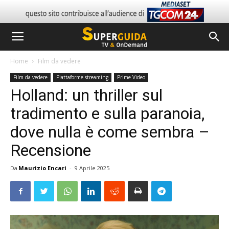
Home
Film da vedere
Film da vedere
Piattaforme streaming
Prime Video
Holland: un thriller sul
tradimento e sulla paranoia,
dove nulla è come sembra –
Recensione
Da
Maurizio Encari
-
9 Aprile 2025