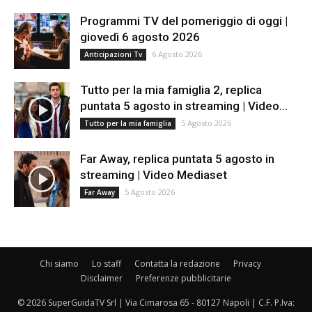
Programmi TV del pomeriggio di oggi |
giovedì 6 agosto 2026
6 Agosto 2026
Anticipazioni Tv
Tutto per la mia famiglia 2, replica
puntata 5 agosto in streaming | Video...
5 Agosto 2026
Tutto per la mia famiglia
Far Away, replica puntata 5 agosto in
streaming | Video Mediaset
5 Agosto 2026
Far Away
Chi siamo
Lo staff
Contatta la redazione
Privacy
Disclaimer
Preferenze pubblicitarie
© 2026 SuperGuidaTV Srl | Via Cimarosa 65 - 80127 Napoli | C.F. P.Iva: