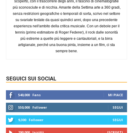
scoperto, con il trascorrere degli anni, il fascino di cinematografie
più sconosciute e di nicchia. Amante della Settima arte a 360 gradi,
senza restrizioni geografiche o temporali di sorta, scrivo nel settore
su svariate testate da quasi quindici anni, dopo una precedente
esperienza nell'ambito della critica musicale. Con un debole per il
tennis (primo estimatore di Roger Federer), il rock dalle sonorità
più estreme a quelle più leggere e cantautoriali, e la birra
artigianale, perché una buona pinta, insieme a un film, ci sta
sempre bene.
SEGUICI SUI SOCIAL
540,000
Fans
MI PIACE
550,000
Follower
SEGUI
9,300
Follower
SEGUI
290,000
Iscritti
ISCRIVITI