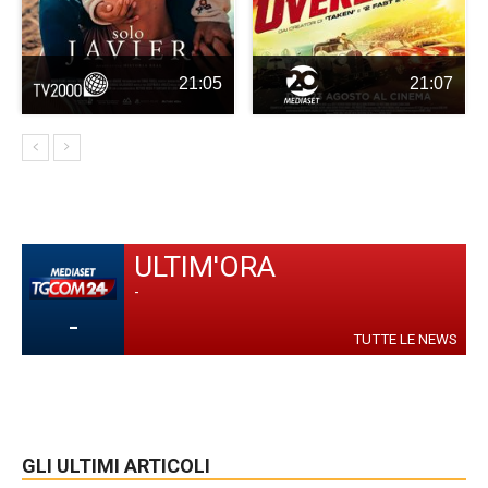
21:05
21:07
ULTIM'ORA
-
-
TUTTE LE NEWS
GLI ULTIMI ARTICOLI