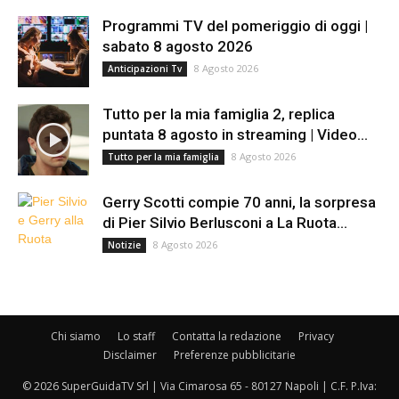
Programmi TV del pomeriggio di oggi |
sabato 8 agosto 2026
8 Agosto 2026
Anticipazioni Tv
Tutto per la mia famiglia 2, replica
puntata 8 agosto in streaming | Video...
8 Agosto 2026
Tutto per la mia famiglia
Gerry Scotti compie 70 anni, la sorpresa
di Pier Silvio Berlusconi a La Ruota...
8 Agosto 2026
Notizie
Chi siamo
Lo staff
Contatta la redazione
Privacy
Disclaimer
Preferenze pubblicitarie
© 2026 SuperGuidaTV Srl | Via Cimarosa 65 - 80127 Napoli | C.F. P.Iva: