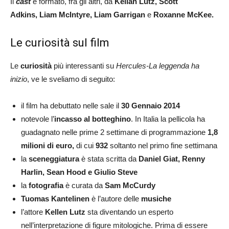
Il
cast
è formato, fra gli altri, da
Kellan Lutz, Scott
Adkins, Liam McIntyre, Liam Garrigan
e
Roxanne McKee.
Le curiosità sul film
Le
curiosità
più interessanti su
Hercules-La leggenda ha
inizio
, ve le sveliamo di seguito:
il film ha debuttato nelle sale il
30 Gennaio 2014
notevole l’
incasso al botteghino
. In Italia la pellicola ha
guadagnato nelle prime 2 settimane di programmazione
1,8
milioni di euro,
di cui
932
soltanto nel primo fine settimana
la
sceneggiatura
è stata scritta da
Daniel Giat, Renny
Harlin, Sean Hood e Giulio Steve
la
fotografia
è curata da
Sam McCurdy
Tuomas Kantelinen
è l’autore delle
musiche
l’attore
Kellen Lutz
sta diventando un esperto
nell’interpretazione di figure mitologiche. Prima di essere