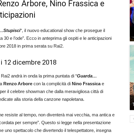
enzo Arbore, Nino Frassica e
icipazioni
…Stupisci
“, il nuovo educational show che prosegue il
30 e l’ode”. Ecco in anteprima gli ospiti e le anticipazioni
bre 2018 in prima serata su Rai2.
ni 12 dicembre 2018
Rai2 andrà in onda la prima puntata di “
Guarda…
da
Renzo Arbore
con la complicità di
Nino Frassica
e
 per il celebre showman che dalla meravigliosa città di
dicate alla storia della canzone napoletana.
che resiste al tempo, non diventerà mai vecchia, ma antica e
ricordata per sempre”. Questo si legge nella presentazione
uno spettacolo che divertendo il telespettatore, insegna