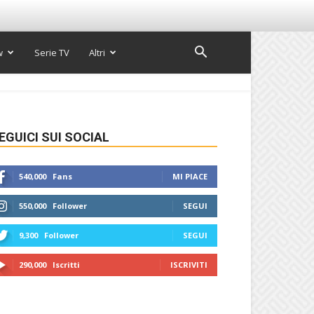
w
Serie TV
Altri
EGUICI SUI SOCIAL
540,000
Fans
MI PIACE
550,000
Follower
SEGUI
9,300
Follower
SEGUI
290,000
Iscritti
ISCRIVITI