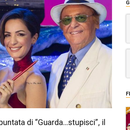
G
F
puntata di “Guarda…stupisci”, il