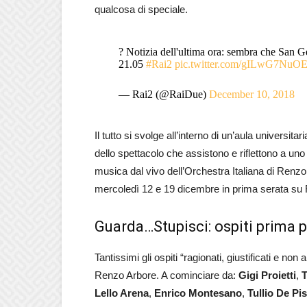
qualcosa di speciale.
? Notizia dell'ultima ora: sembra che San
21.05
#Rai2
pic.twitter.com/gILwG7NuO
— Rai2 (@RaiDue)
December 10, 2018
Il tutto si svolge all’interno di un’aula universitari
dello spettacolo che assistono e riflettono a uno 
musica dal vivo dell’Orchestra Italiana di Renzo
mercoledì 12 e 19 dicembre in prima serata su 
Guarda…Stupisci: ospiti prima 
Tantissimi gli ospiti “ragionati, giustificati e no
Renzo Arbore. A cominciare da:
Gigi Proietti
,
T
Lello Arena
,
Enrico Montesano
,
Tullio De
Pi