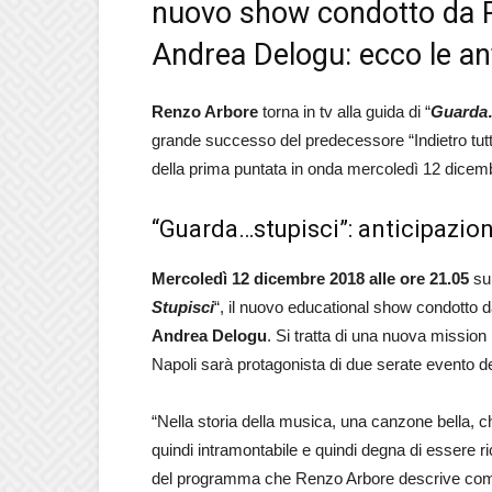
nuovo show condotto da R
Andrea Delogu: ecco le ant
Renzo Arbore
torna in tv alla guida di “
Guarda
grande successo del predecessore “Indietro tutta 
della prima puntata in onda mercoledì 12 dicem
“Guarda…stupisci”: anticipazio
Mercoledì 12 dicembre 2018 alle ore 21.05
su 
Stupisci
“, il nuovo educational show condotto 
Andrea Delogu
. Si tratta di una nuova mission
Napoli sarà protagonista di due serate evento de
“Nella storia della musica, una canzone bella, 
quindi intramontabile e quindi degna di essere 
del programma che Renzo Arbore descrive come 