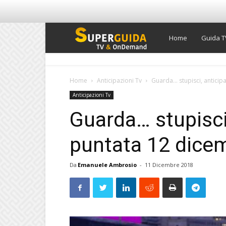
Super
Home
Guida T
Guida
Home
Anticipazioni Tv
Guarda… stupisci, anticip
Anticipazioni Tv
TV
Guarda… stupisci
puntata 12 dice
Da
Emanuele Ambrosio
-
11 Dicembre 2018