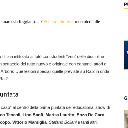
P
 Gennaro sia foggiano… ?
#GuardaStupisci
mercoledì alle
E
a fittizia intitolata a Totò con studenti “veri” delle discipline
spettacolo del tutto nuovo e originale con cantanti, attori e
 Arbore. Due lezioni speciali quelle previste su Rai2 in onda
Rai2.
puntata
G
n a caso” al centro della prima puntata dell’educational show di
eo Teocoli
,
Lino Banfi
,
Marisa Laurito
,
Enzo De Caro,
scopo
,
Vittorio Marsiglia
,
Stefano Bollani
e tanti altri.