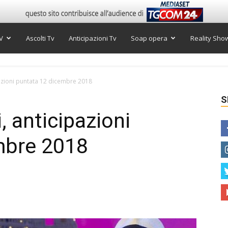
V
Ascolti Tv
Anticipazioni Tv
Soap opera
Reality Sho
azioni puntata 12 dicembre 2018
S
, anticipazioni
mbre 2018