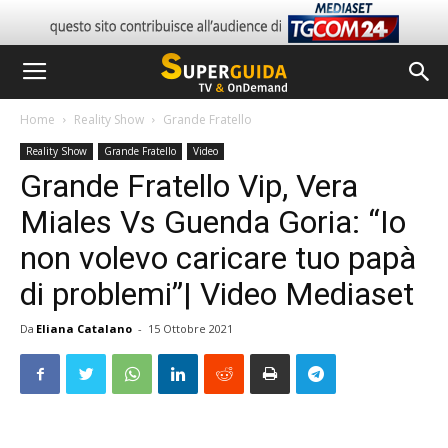
Home
Reality Show
Grande Fratello
Reality Show
Grande Fratello
Video
Grande Fratello Vip, Vera
Miales Vs Guenda Goria: “Io
non volevo caricare tuo papà
di problemi”| Video Mediaset
Da
Eliana Catalano
-
15 Ottobre 2021