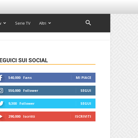
w
Serie TV
Altri
EGUICI SUI SOCIAL
540,000
Fans
MI PIACE
550,000
Follower
SEGUI
9,300
Follower
SEGUI
290,000
Iscritti
ISCRIVITI