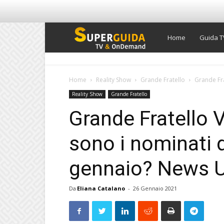
Super
Home
Guida T
Guida
Home
Reality Show
Grande Fratello
Grande Fra
Reality Show
Grande Fratello
TV
Grande Fratello 
sono i nominati di
gennaio? News U
Da
Eliana Catalano
-
26 Gennaio 2021