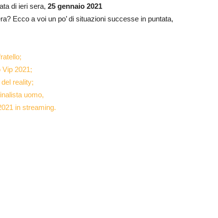
ta di ieri sera,
25 gennaio 2021
sera? Ecco a voi un po’ di situazioni successe in puntata,
ratello;
o Vip 2021;
el reality;
finalista uomo,
2021 in streaming.