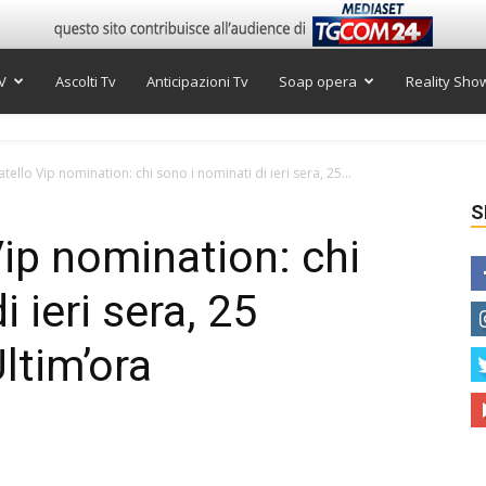
V
Ascolti Tv
Anticipazioni Tv
Soap opera
Reality Sho
tello Vip nomination: chi sono i nominati di ieri sera, 25...
S
Vip nomination: chi
 ieri sera, 25
ltim’ora