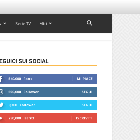
w
Serie TV
Altri
EGUICI SUI SOCIAL
540,000
Fans
MI PIACE
550,000
Follower
SEGUI
9,300
Follower
SEGUI
290,000
Iscritti
ISCRIVITI