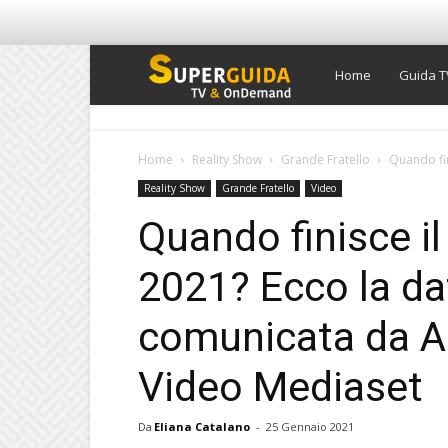
Super
Home
Guida T
Guida
Home
Reality Show
Grande Fratello
Quando fin
Reality Show
Grande Fratello
Video
TV
Quando finisce il
2021? Ecco la dat
comunicata da Al
Video Mediaset
Da
Eliana Catalano
-
25 Gennaio 2021