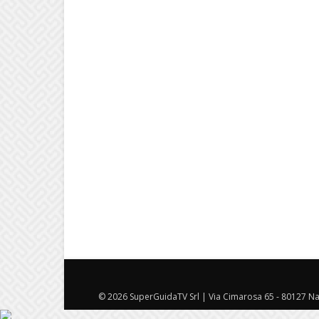
© 2026 SuperGuidaTV Srl | Via Cimarosa 65 - 80127 Nap