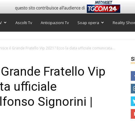
V
Ascolti Tv
Anticipazioni Tv
Soap opera
Reality Sho
isce il Grande Fratello Vip 2021? Ecco la data ufficiale comunicata...
S
 Grande Fratello Vip
a ufficiale
fonso Signorini |