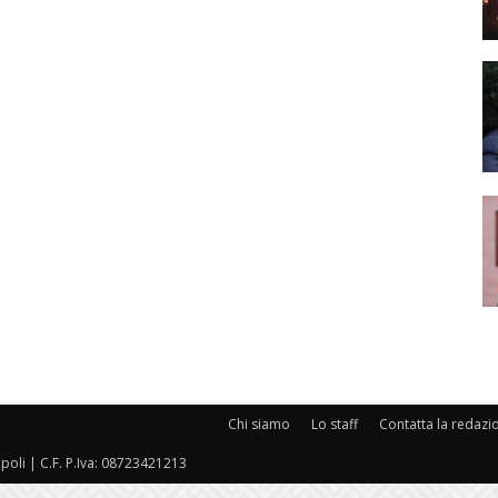
Chi siamo
Lo staff
Contatta la redazi
oli | C.F. P.Iva: 08723421213