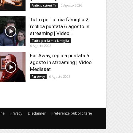
6 Agosto 2026
Anticipazioni Tv
Tutto per la mia famiglia 2,
replica puntata 6 agosto in
streaming | Video...
Tutto per la mia famiglia
6 Agosto 2026
Far Away, replica puntata 6
agosto in streaming | Video
Mediaset
6 Agosto 2026
Far Away
one
Privacy
Disclaimer
Preferenze pubblicitarie