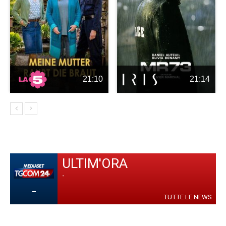
21:10
21:14
ULTIM'ORA
-
-
TUTTE LE NEWS