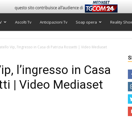
V
Ascolti Tv
Anticipazioni Tv
Soap opera
Reality Sho
tello Vip, l’ingresso in Casa di Patrizia Rossetti | Video Mediaset
S
ip, l’ingresso in Casa
tti | Video Mediaset