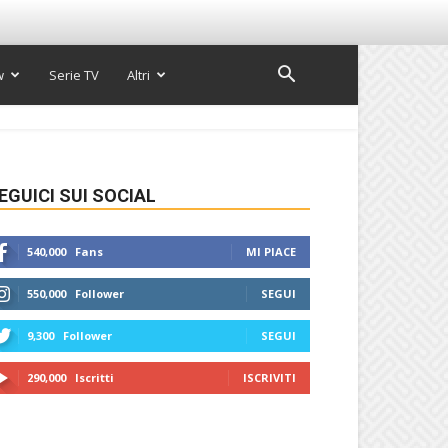
w
Serie TV
Altri
EGUICI SUI SOCIAL
540,000
Fans
MI PIACE
550,000
Follower
SEGUI
9,300
Follower
SEGUI
290,000
Iscritti
ISCRIVITI