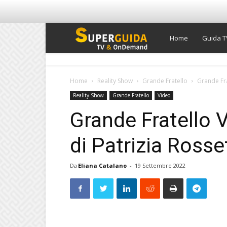
Super
Home
Guida T
Guida
Home
Reality Show
Grande Fratello
Grande Fra
Reality Show
Grande Fratello
Video
TV
Grande Fratello V
di Patrizia Rosse
Da
Eliana Catalano
-
19 Settembre 2022