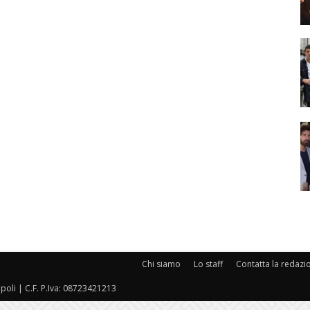
Chi siamo
Lo staff
Contatta la redazi
oli | C.F. P.Iva: 08723421213