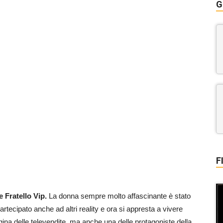
G
F
 Fratello Vip.
La donna sempre molto affascinante è stato
partecipato anche ad altri reality e ora si appresta a vivere
regina delle televendite, ma anche una delle protagoniste della