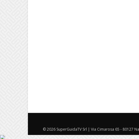
© 2026 SuperGuidaTV Srl | Via Cimarosa 65 - 80127 Nap