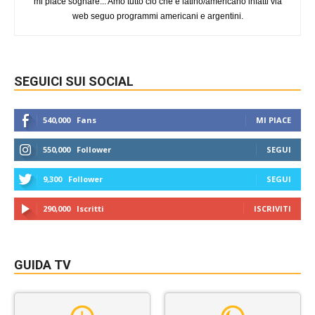
mi piace sognare... Amo tutto ciò che è latino/americano infatti via
web seguo programmi americani e argentini.
SEGUICI SUI SOCIAL
540,000
Fans
MI PIACE
550,000
Follower
SEGUI
9,300
Follower
SEGUI
290,000
Iscritti
ISCRIVITI
GUIDA TV