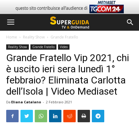
Home
Reality Show
Grande Fratello
Reality Show
Grande Fratello
Video
Grande Fratello Vip 2021, chi
è uscito ieri sera lunedì 1°
febbraio? Eliminata Carlotta
dell’Isola | Video Mediaset
Da
Eliana Catalano
-
2 Febbraio 2021