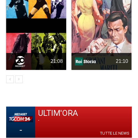
21:08
21:10
ULTIM'ORA
-
-
TUTTE LE NEWS