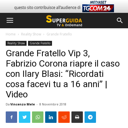
Home
Reality Show
Grande Fratello
Reality Show
Grande Fratello
Grande Fratello Vip 3,
Fabrizio Corona riapre il caso
con Ilary Blasi: “Ricordati
cosa facevi tu a 16 anni” |
Video
Da
Vincenzo Mele
-
8 Novembre 2018