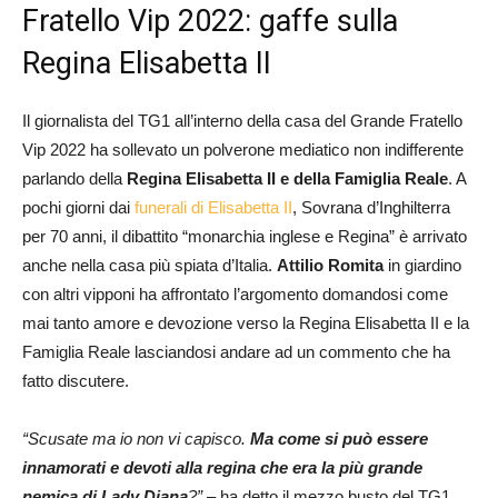
Fratello Vip 2022: gaffe sulla
Regina Elisabetta II
Il giornalista del TG1 all’interno della casa del Grande Fratello
Vip 2022 ha sollevato un polverone mediatico non indifferente
parlando della
Regina Elisabetta II e della Famiglia Reale
. A
pochi giorni dai
funerali di Elisabetta II
, Sovrana d’Inghilterra
per 70 anni, il dibattito “monarchia inglese e Regina” è arrivato
anche nella casa più spiata d’Italia.
Attilio Romita
in giardino
con altri vipponi ha affrontato l’argomento domandosi come
mai tanto amore e devozione verso la Regina Elisabetta II e la
Famiglia Reale lasciandosi andare ad un commento che ha
fatto discutere.
“Scusate ma io non vi capisco.
Ma come si può essere
innamorati e devoti alla regina che era la più grande
nemica di Lady Diana
?” –
ha detto il mezzo busto del TG1