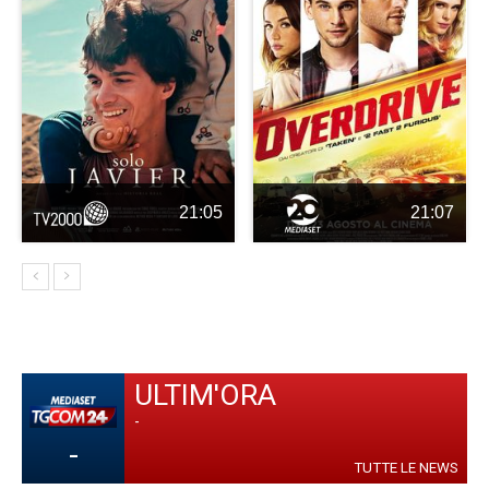
21:05
21:07
ULTIM'ORA
-
-
TUTTE LE NEWS