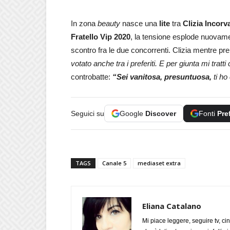
In zona
beauty
nasce una
lite
tra
Clizia Incorv
Fratello Vip 2020
, la tensione esplode nuovament
scontro fra le due concorrenti. Clizia mentre pr
votato anche tra i preferiti. E per giunta mi tratt
controbatte:
“Sei vanitosa, presuntuosa,
ti ho
Seguici su
Google
Discover
Fonti
Pre
TAGS
Canale 5
mediaset extra
Eliana Catalano
Mi piace leggere, seguire tv, ci