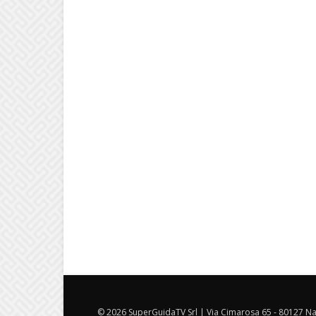
© 2026 SuperGuidaTV Srl | Via Cimarosa 65 - 80127 Nap