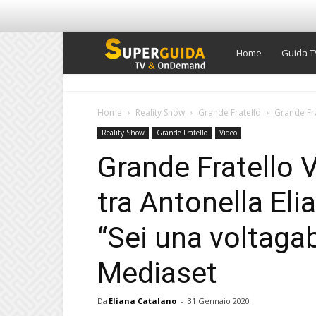
Super
Home
Guida T
Guida
Home
Reality Show
Grande Fratello
Grande Frat
Reality Show
Grande Fratello
Video
TV
Grande Fratello V
tra Antonella Elia
“Sei una voltaga
Mediaset
Da
Eliana Catalano
-
31 Gennaio 2020