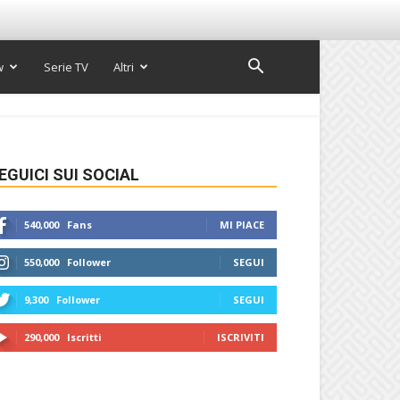
w
Serie TV
Altri
EGUICI SUI SOCIAL
540,000
Fans
MI PIACE
550,000
Follower
SEGUI
9,300
Follower
SEGUI
290,000
Iscritti
ISCRIVITI