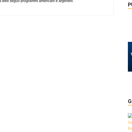
via web seguo programmi americani e argentini.
P
G