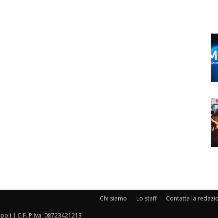
Chi siamo
Lo staff
Contatta la redazi
oli | C.F. P.Iva: 08723421213