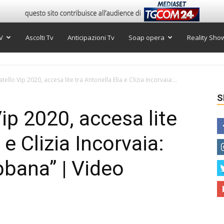
V
Ascolti Tv
Anticipazioni Tv
Soap opera
Reality Sho
ello Vip 2020, accesa lite tra Antonella Elia e Clizia Incorvaia:...
S
ip 2020, accesa lite
 e Clizia Incorvaia:
bbana” | Video