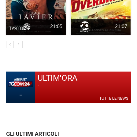
21:05
21:07
ULTIM'ORA
-
-
TUTTE LE NEWS
GLI ULTIMI ARTICOLI