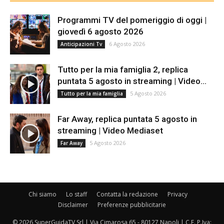
Programmi TV del pomeriggio di oggi |
giovedì 6 agosto 2026
6 Agosto 2026
Anticipazioni Tv
Tutto per la mia famiglia 2, replica
puntata 5 agosto in streaming | Video...
5 Agosto 2026
Tutto per la mia famiglia
Far Away, replica puntata 5 agosto in
streaming | Video Mediaset
5 Agosto 2026
Far Away
Chi siamo
Lo staff
Contatta la redazione
Privacy
Disclaimer
Preferenze pubblicitarie
© 2026 SuperGuidaTV Srl | Via Cimarosa 65 - 80127 Napoli | C.F. P.Iva: