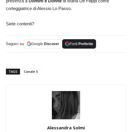
presenza a
Uomini e Donne
di Maria De Filippi come
corteggiatrice di Alessio Lo Passo.
Siete contenti?
Seguici su
Google
Discover
Fonti
Preferite
TAGS
Canale 5
Alessandra Solmi