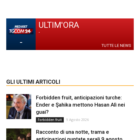
ULTIM'ORA
-
-
TUTTE LE NEWS
GLI ULTIMI ARTICOLI
Forbidden fruit, anticipazioni turche:
Ender e Şahika mettono Hasan Alì nei
guai?
9 Agosto 2026
Forbidden fruit
Racconto di una notte, trama e
anticipazioni puntate serali 9 agosto