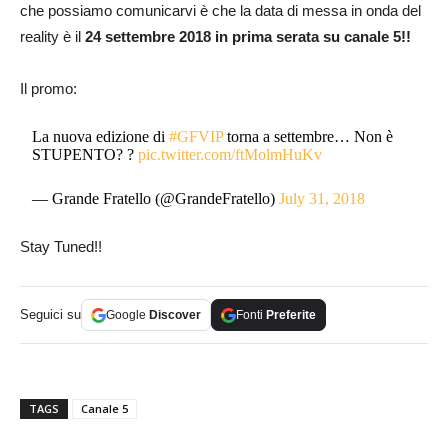
che possiamo comunicarvi è che la data di messa in onda del
reality è il
24 settembre 2018 in prima serata su canale 5!!
Il promo:
La nuova edizione di
#GFVIP
torna a settembre… Non è
STUPENTO? ?
pic.twitter.com/ftMolmHuKv
— Grande Fratello (@GrandeFratello)
July 31, 2018
Stay Tuned!!
Seguici su
Google
Discover
Fonti
Preferite
TAGS
Canale 5