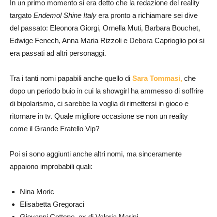
In un primo momento si era detto che la redazione del reality
targato
Endemol Shine Italy
era pronto a richiamare sei dive
del passato: Eleonora Giorgi, Ornella Muti, Barbara Bouchet,
Edwige Fenech, Anna Maria Rizzoli e Debora Caprioglio poi si
era passati ad altri personaggi.
Tra i tanti nomi papabili anche quello di
Sara Tommasi,
che
dopo un periodo buio in cui la showgirl ha ammesso di soffrire
di bipolarismo, ci sarebbe la voglia di rimettersi in gioco e
ritornare in tv. Quale migliore occasione se non un reality
come il Grande Fratello Vip?
Poi si sono aggiunti anche altri nomi, ma sinceramente
appaiono improbabili quali:
Nina Moric
Elisabetta Gregoraci
Giovanni Cottone, ex di Valeria Marini