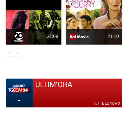
21:08
21:10
ULTIM'ORA
-
-
TUTTE LE NEWS