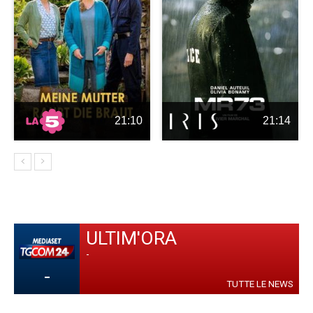
21:10
21:14
ULTIM'ORA
-
-
TUTTE LE NEWS