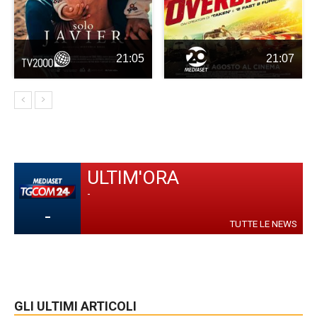
21:05
21:07
ULTIM'ORA
-
-
TUTTE LE NEWS
GLI ULTIMI ARTICOLI