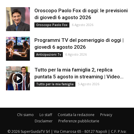
Oroscopo Paolo Fox di oggi: le previsioni
di giovedì 6 agosto 2026
6 Agosto 2026
Oroscopo Paolo Fox
Programmi TV del pomeriggio di oggi |
giovedì 6 agosto 2026
6 Agosto 2026
Anticipazioni Tv
Tutto per la mia famiglia 2, replica
puntata 5 agosto in streaming | Video...
5 Agosto 2026
Tutto per la mia famiglia
Chi siamo
Lo staff
Contatta la redazione
Privacy
Disclaimer
Preferenze pubblicitarie
© 2026 SuperGuidaTV Srl | Via Cimarosa 65 - 80127 Napoli | C.F. P.Iva: