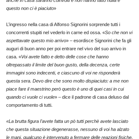
anche in casa saranno coinvolti e non hanno fatto nulla e
questo non ci è piaciuto
»
L’ingresso nella casa di Alfonso Signorini sorprende tutti i
concorrenti stupiti nel vederlo in carne ed ossa. «
So che non vi
aspettavate questo mio arrivo
» – esordisce Signorini che fa gli
auguri di buon anno per poi entrare nel vivo del suo arrivo in
casa. «
Voi avete fatto e detto delle cose che hanno
oltrepassato il limite del buon gusto, della decenza, certe
immagini sono indecenti, e ciascuno di voi ne risponderà
questa sera. Devo dire che sono molto dispiaciuto: a me non
piace fare il maestrino però questo è uno di quei casi in cui
quando ci vuole ci vuole
» – dice il padrone di casa deluso dal
comportamento di tutti.
«La brutta figura l’avete fatta un pò tutti perchè avete lasciato
che questa situazione degenerasse, nessuno di voi ha alzato
le mani, qualcuno è intervenuto a fermare delle reazioni fisiche,