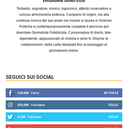
Emanuele Ambrosio
Testardo, sognatore, ironico, logorroico, attento osservatore e
curioso all'ennesima potenza. Campano di origini, ma alla
continua ricerca del suo posto nel mondo si laurea in Scienze
Politiche e contemporaneamente completa il percorso per
diventare Giornalista Pubblicista. Consumatore di dischi, tele-
dipendente, appassionato di cinema e serie tv. Diverse le
collaborazioni: dalla carta stampata fino al passaggio al
giornalismo online.
SEGUICI SUI SOCIAL
540,000
Fans
MI PIACE
550,000
Follower
SEGUI
9,300
Follower
SEGUI