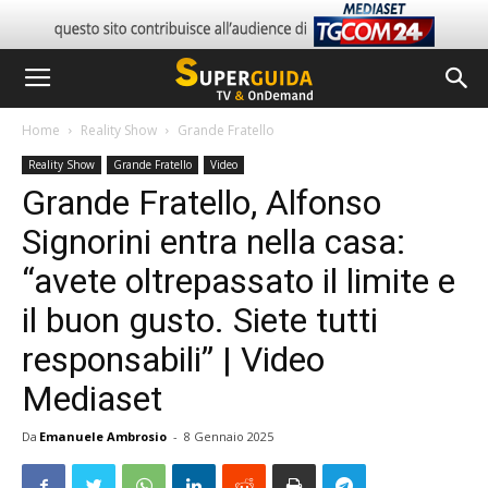
Home
Reality Show
Grande Fratello
Reality Show
Grande Fratello
Video
Grande Fratello, Alfonso
Signorini entra nella casa:
“avete oltrepassato il limite e
il buon gusto. Siete tutti
responsabili” | Video
Mediaset
Da
Emanuele Ambrosio
-
8 Gennaio 2025