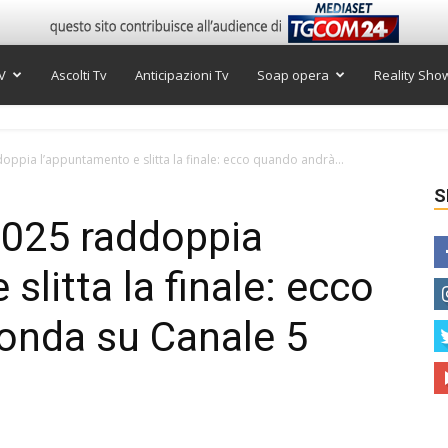
V
Ascolti Tv
Anticipazioni Tv
Soap opera
Reality Sho
oppia l’appuntamento e slitta la finale: ecco quando andrà...
S
2025 raddoppia
slitta la finale: ecco
onda su Canale 5