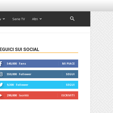
w
Serie TV
Altri
EGUICI SUI SOCIAL
540,000
Fans
MI PIACE
550,000
Follower
SEGUI
9,300
Follower
SEGUI
290,000
Iscritti
ISCRIVITI