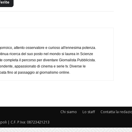
ferite
ogorroico, attento osservatore e curioso all'ennesima potenza.
tinua ricerca del suo posto nel mondo si laurea in Scienze
completa il percorso per diventare Giornalista Pubblicista.
endente, appassionato di cinema e serie tv. Diverse le
pata fino al passaggio al giornalismo online.
Chi siamo
Lo staff
Contatta la redazi
oli | C.F. P.Iva: 08723421213