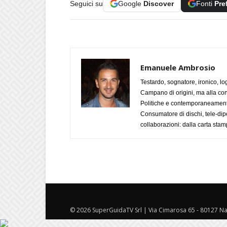
Seguici su
Google
Discover
Fonti
Pre
Emanuele Ambrosio
Testardo, sognatore, ironico, l
Campano di origini, ma alla con
Politiche e contemporaneamente 
Consumatore di dischi, tele-dip
collaborazioni: dalla carta stam
© 2026 SuperGuidaTV Srl | Via Cimarosa 65 - 80127 Nap