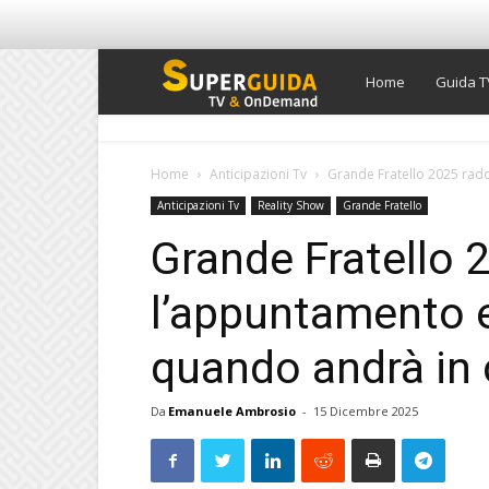
Super
Home
Guida T
Guida
Home
Anticipazioni Tv
Grande Fratello 2025 radd
Anticipazioni Tv
Reality Show
Grande Fratello
TV
Grande Fratello 
l’appuntamento e 
quando andrà in 
Da
Emanuele Ambrosio
-
15 Dicembre 2025