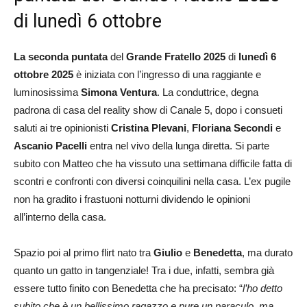
di lunedì 6 ottobre
La seconda puntata
del
Grande Fratello 2025
di
lunedì 6
ottobre 2025
è iniziata con l’ingresso di una raggiante e
luminosissima
Simona Ventura
. La conduttrice, degna
padrona di casa del reality show di Canale 5, dopo i consueti
saluti ai tre opinionisti
Cristina Plevani
,
Floriana Secondi
e
Ascanio
Pacelli
entra nel vivo della lunga diretta. Si parte
subito con Matteo che ha vissuto una settimana difficile fatta di
scontri e confronti con diversi coinquilini nella casa. L’ex pugile
non ha gradito i frastuoni notturni dividendo le opinioni
all’interno della casa.
Spazio poi al primo flirt nato tra
Giulio
e
Benedetta
, ma durato
quanto un gatto in tangenziale! Tra i due, infatti, sembra già
essere tutto finito con Benedetta che ha precisato: “
l’ho detto
subito che è un bellissimo ragazzo e pure un paraculo, ma