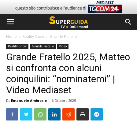
Home
Reality Show
Grande Fratello
Reality Show
Grande Fratello
Video
Grande Fratello 2025, Matteo
si confronta con alcuni
coinquilini: “nominatemi” |
Video Mediaset
Da
Emanuele Ambrosio
-
6 Ottobre 2025