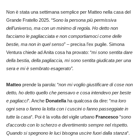
Non è stata una settimana semplice per Matteo nella casa del
Grande Fratello 2025. “So
no la persona più permissiva
dell’universo, ma con un minimo di regola. Ho detto non
facciamo le pagliacciata e non comportiamoci come delle
bestie, ma non in quel senso
” – precisa l’ex pugile. Simona
Ventura chiede ad Anita cosa ha provato: “
mi sono sentita dare
della bestia, della pagliaccia, mi sono sentita giudicata per una
sera e mi è sembrato esagerato”.
Matteo
prende la parola: “
non mi voglio giustificare di cose non
detto, ho detto quello che pensavo e cosa intendevo per beste
e pagliacci
“. Anche
Donatella
ha qualcosa da dire: “
ma loro
ogni sera o fanno la lotta con i cuscini o fanno passeggiate in
tutte la casa
“. Poi è la volta del vigile urbano
Francesco
“
sono
d’accordo con lo scherzo e divertimento sempre nel rispetto.
Quando si spegnono le luci bisogna uscire fuori dalla stanza
“.