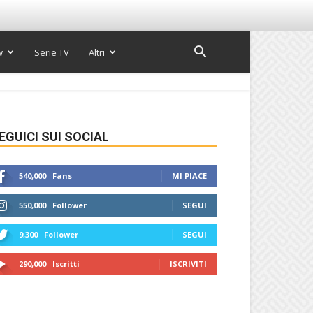
w
Serie TV
Altri
EGUICI SUI SOCIAL
540,000
Fans
MI PIACE
550,000
Follower
SEGUI
9,300
Follower
SEGUI
290,000
Iscritti
ISCRIVITI