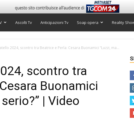
V
Ascolti Tv
Anticipazioni Tv
Soap opera
Reality Sho
tello 2024, scontro tra Beatrice e Perla: Cesara Buonamici “Luzzi, ma...
S
024, scontro tra
: Cesara Buonamici
 serio?” | Video