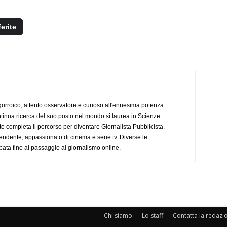
ferite
ogorroico, attento osservatore e curioso all'ennesima potenza.
tinua ricerca del suo posto nel mondo si laurea in Scienze
completa il percorso per diventare Giornalista Pubblicista.
endente, appassionato di cinema e serie tv. Diverse le
pata fino al passaggio al giornalismo online.
Chi siamo
Lo staff
Contatta la redazi