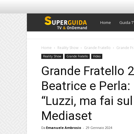
Super
Home
Guida T
Guida
Home
Reality Show
Grande Fratello
Grande Fra
Reality Show
Grande Fratello
Video
TV
Grande Fratello 2
Beatrice e Perla
“Luzzi, ma fai sul
Mediaset
Da
Emanuele Ambrosio
-
29 Gennaio 2024