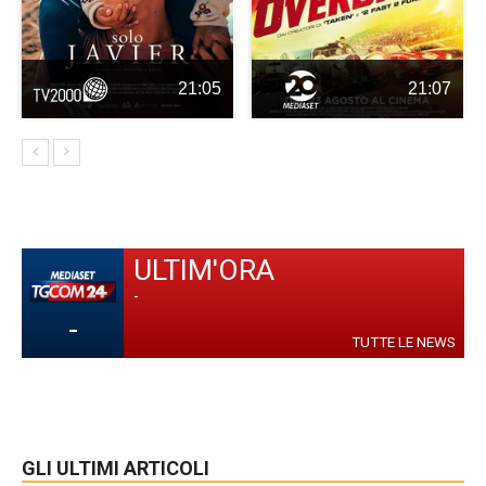
21:05
21:07
ULTIM'ORA
-
-
TUTTE LE NEWS
GLI ULTIMI ARTICOLI