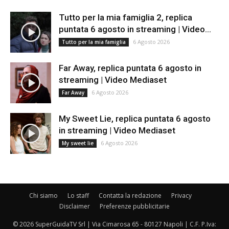
Tutto per la mia famiglia 2, replica
puntata 6 agosto in streaming | Video...
6 Agosto 2026
Tutto per la mia famiglia
Far Away, replica puntata 6 agosto in
streaming | Video Mediaset
6 Agosto 2026
Far Away
My Sweet Lie, replica puntata 6 agosto
in streaming | Video Mediaset
6 Agosto 2026
My sweet lie
Chi siamo
Lo staff
Contatta la redazione
Privacy
Disclaimer
Preferenze pubblicitarie
© 2026 SuperGuidaTV Srl | Via Cimarosa 65 - 80127 Napoli | C.F. P.Iva: