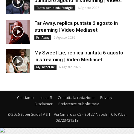
puntata 6 agosto in streaming | Video...
6 Agosto 2026
Tutto per la mia famiglia
Far Away, replica puntata 6 agosto in
streaming | Video Mediaset
6 Agosto 2026
Far Away
My Sweet Lie, replica puntata 6 agosto
in streaming | Video Mediaset
6 Agosto 2026
My sweet lie
Chi siamo
Lo staff
Contatta la redazione
Privacy
Disclaimer
Preferenze pubblicitarie
© 2026 SuperGuidaTV Srl | Via Cimarosa 65 - 80127 Napoli | C.F. P.Iva:
08723421213