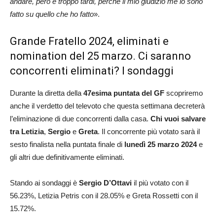
andare, però è troppo tardi, perché il mio giudizio me lo sono
fatto su quello che ho fatto
».
Grande Fratello 2024, eliminati e
nomination del 25 marzo. Ci saranno
concorrenti eliminati? I sondaggi
Durante la diretta della
47esima puntata del GF
scopriremo
anche il verdetto del televoto che questa settimana decreterà
l’eliminazione di due concorrenti dalla casa.
Chi vuoi salvare
tra Letizia
,
Sergio
e
Greta
. Il concorrente più votato sarà il
sesto finalista nella puntata finale di
lunedì 25 marzo 2024
e
gli altri due definitivamente eliminati.
Stando ai sondaggi è
Sergio D’Ottavi
il più votato con il
56.23%, Letizia Petris con il 28.05% e Greta Rossetti con il
15.72%.