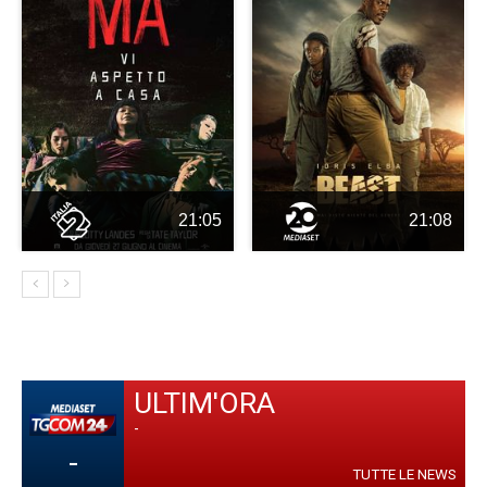
21:05
21:08
ULTIM'ORA
-
-
TUTTE LE NEWS