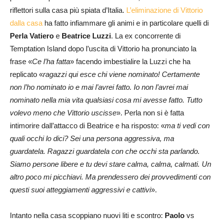
riflettori sulla casa più spiata d’Italia.
L’eliminazione di Vittorio
dalla casa
ha fatto infiammare gli animi e in particolare quelli di
Perla Vatiero
e
Beatrice Luzzi
. La ex concorrente di
Temptation Island dopo l’uscita di Vittorio ha pronunciato la
frase «
Ce l’ha fatta
» facendo imbestialire la Luzzi che ha
replicato «
ragazzi qui esce chi viene nominato! Certamente
non l’ho nominato io e mai l’avrei fatto. Io non l’avrei mai
nominato nella mia vita qualsiasi cosa mi avesse fatto. Tutto
volevo meno che Vittorio uscisse
». Perla non si è fatta
intimorire dall’attacco di Beatrice e ha risposto: «
ma ti vedi con
quali occhi lo dici? Sei una persona aggressiva, ma
guardatela. Ragazzi guardatela con che occhi sta parlando.
Siamo persone libere e tu devi stare calma, calma, calmati. Un
altro poco mi picchiavi. Ma prendessero dei provvedimenti con
questi suoi atteggiamenti aggressivi e cattivi
».
Intanto nella casa scoppiano nuovi liti e scontro:
Paolo
vs