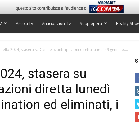
V
Ascolti Tv
Anticipazioni Tv
Soap opera
Reality Sho
tello 2024, stasera su Canale 5: anticipazioni diretta lunedì 29 gennaio....
S
2024, stasera su
azioni diretta lunedì
ation ed eliminati, i