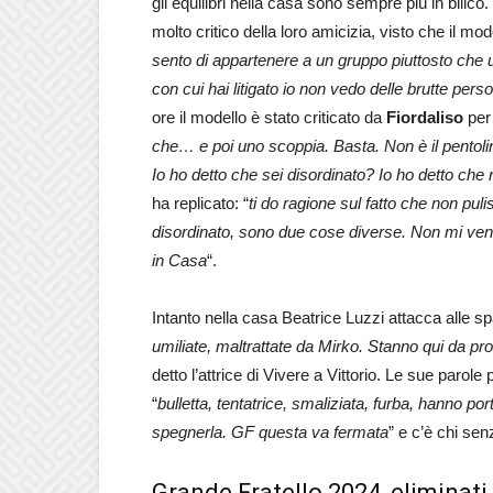
gli equilibri nella casa sono sempre più in bilico.
molto critico della loro amicizia, visto che il m
sento di appartenere a un gruppo piuttosto che 
con cui hai litigato io non vedo delle brutte pers
ore il modello è stato criticato da
Fiordaliso
per 
che… e poi uno scoppia. Basta. Non è il pentolin
Io ho detto che sei disordinato? Io ho detto che n
ha replicato: “
ti do ragione sul fatto che non pul
disordinato, sono due cose diverse. Non mi veni
in Casa
“.
Intanto nella casa Beatrice Luzzi attacca alle sp
umiliate, maltrattate da Mirko. Stanno qui da pr
detto l’attrice di Vivere a Vittorio. Le sue paro
“
bulletta, tentatrice, smaliziata, furba, hanno po
spegnerla. GF questa va fermata
” e c’è chi sen
Grande Fratello 2024, eliminati