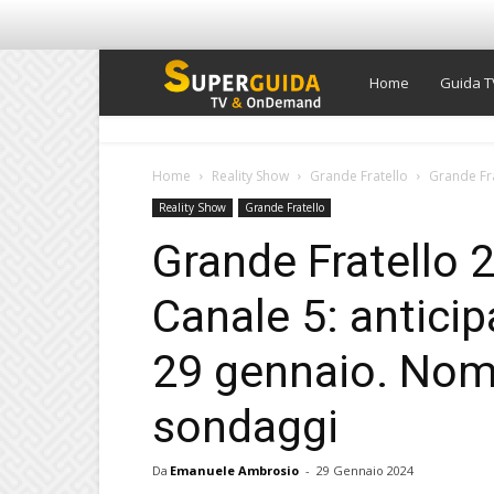
Super
Home
Guida T
Guida
Home
Reality Show
Grande Fratello
Grande Fra
Reality Show
Grande Fratello
TV
Grande Fratello 
Canale 5: anticip
29 gennaio. Nomin
sondaggi
Da
Emanuele Ambrosio
-
29 Gennaio 2024