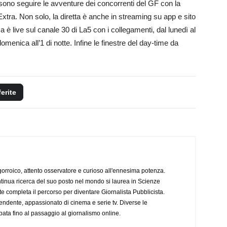
ossono seguire le avventure dei concorrenti del GF con la
Extra. Non solo, la diretta è anche in streaming su app e sito
sa è live sul canale 30 di La5 con i collegamenti, dal lunedì al
omenica all’1 di notte. Infine le finestre del day-time da
ferite
ogorroico, attento osservatore e curioso all'ennesima potenza.
tinua ricerca del suo posto nel mondo si laurea in Scienze
completa il percorso per diventare Giornalista Pubblicista.
endente, appassionato di cinema e serie tv. Diverse le
pata fino al passaggio al giornalismo online.