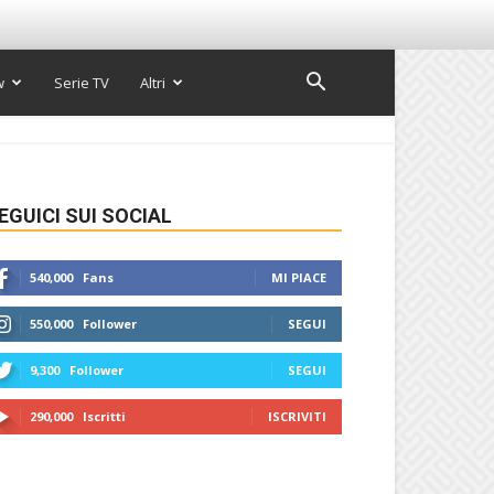
w
Serie TV
Altri
EGUICI SUI SOCIAL
540,000
Fans
MI PIACE
550,000
Follower
SEGUI
9,300
Follower
SEGUI
290,000
Iscritti
ISCRIVITI