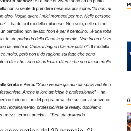
Vittorio Menozzi
e l’attrice di Vivere sono ad un punto
P
odello non si sente di prendere nessuna posizione. “
Io non mi
un altro. Voglio avere i miei momenti per me, Nelle persone
one
” – ha detto il modello milanese. Non solo, nelle ultime
un pentolino non lavato: “
non è per il pentolino…è una roba
o. Io sto parlando della Casa in generale. Non fai un c*zzo.
on fai niente in Casa. Il bagno l’hai mai pulito
?”. Il modello
isco molto, però non ti do ragione sul fatto che sono
te a dire che sono disordinato, ditemi che non faccio molto
alle
Greta
e
Perla
. “
Sono venute qui non da sprovvedute o
ofessioniste. Anche la loro amicizia è professionale
” – ha
le però deludono i fan del programma che sui social scrivono:
G
rtato l’inquinamento, professioniste di reality, dobbiamo
za mezzi termini precisa – “
Bea sta delirando
“.
 e nomination del 29 gennaio. Ci