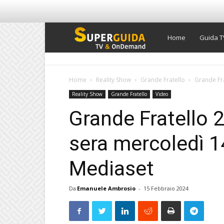
Super
Home
Guida T
Guida
Home
Reality Show
Grande Fratello
Grande Fra
Reality Show
Grande Fratello
Video
TV
Grande Fratello 2
sera mercoledì 1
Mediaset
Da
Emanuele Ambrosio
-
15 Febbraio 2024