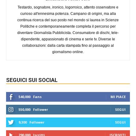
Testardo, sognatore, ironico, logorroico, attento osservatore e
curioso all'ennesima potenza. Campano di origini, ma alla
continua ricerca del suo posto nel mondo si laurea in Scienze
Politiche e contemporaneamente completa il percorso per
diventare Giornalista Pubblicista. Consumatore di dischi, tele-
dipendente, appassionato di cinema e serie tv. Diverse le
collaborazioni: dalla carta stampata fino al passaggio al
giornalismo online.
SEGUICI SUI SOCIAL
540,000
Fans
MI PIACE
550,000
Follower
SEGUI
9,300
Follower
SEGUI
290,000
Iscritti
ISCRIVITI