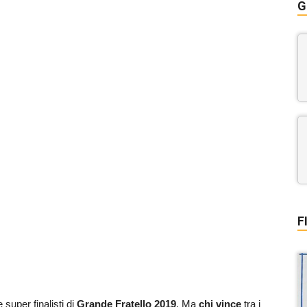
G
F
 super finalisti di
Grande Fratello 2019
. Ma
chi vince
tra i