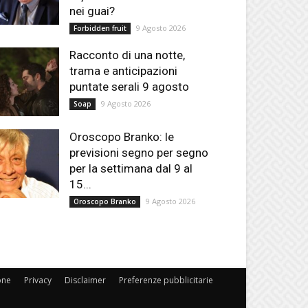
nei guai?
9 Agosto 2026
Forbidden fruit
Racconto di una notte,
trama e anticipazioni
puntate serali 9 agosto
9 Agosto 2026
Soap
Oroscopo Branko: le
previsioni segno per segno
per la settimana dal 9 al
15...
9 Agosto 2026
Oroscopo Branko
one
Privacy
Disclaimer
Preferenze pubblicitarie