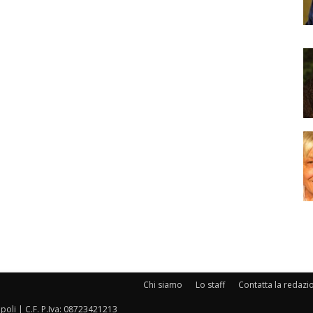
Chi siamo
Lo staff
Contatta la redazi
oli | C.F. P.Iva: 08723421213