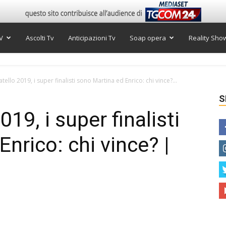
V
Ascolti Tv
Anticipazioni Tv
Soap opera
Reality Sho
ello 2019, i super finalisti sono Martina ed Enrico: chi vince?...
S
19, i super finalisti
nrico: chi vince? |