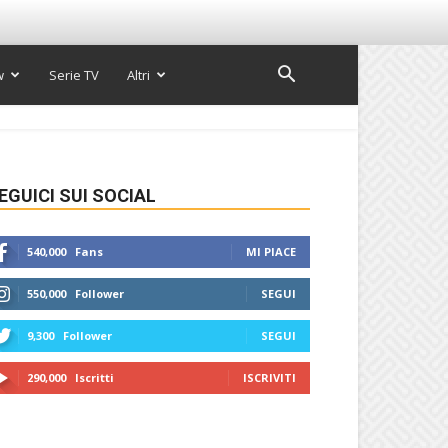
w
Serie TV
Altri
EGUICI SUI SOCIAL
540,000
Fans
MI PIACE
550,000
Follower
SEGUI
9,300
Follower
SEGUI
290,000
Iscritti
ISCRIVITI