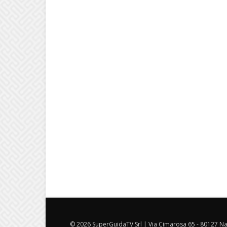
© 2026 SuperGuidaTV Srl | Via Cimarosa 65 - 80127 Nap