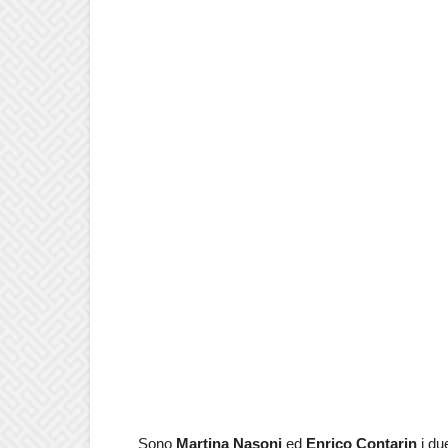
Sono
Martina Nasoni
ed
Enrico Contarin
i due