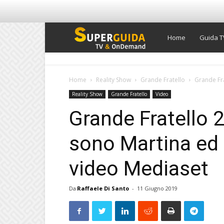
Super
Home
Guida T
Guida
Home
Reality Show
Grande Fratello
Grande Frat
Reality Show
Grande Fratello
Video
TV
Grande Fratello 20
sono Martina ed E
video Mediaset
Da
Raffaele Di Santo
-
11 Giugno 2019