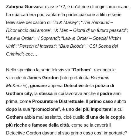
Zabryna Guevara
: classe ‘72, è un’attrice di origini americane.
La sua carriera può vantare la partecipazione a film e serie
televisive del calibro di: “
Io & Marley
”; “
The Rebound –
Ricomincio dall’amore
”; “
X Men – Giorni di un futuro passato
”;
“
Law & Order
”; “
I Soprano
”; “
Law & Order – Special Victim
Unit
”; “
Person of Interest
”; “
Blue Bloods
”; “
CSI Scena del
Crimine
”; ecc…
Nello specifico la serie televisiva “
Gotham
”, racconta le
vicende di
James Gordon
(interpretato da
Benjamin
McKenzie
),
giovane
appena
Detective
della
polizia di
Gotham city
, la
stessa
in cui lavorava anche il
padre
anni
prima, come
Procuratore Distrettuale
. Il
primo caso
subito
dopo
la sua “
promozione
”, è
uno dei più importanti
a cui
Gotham
abbia mai assistito, cioè quello di
una delle coppie
più ricche e famos
e
della città
, come se la caverà il
Detective Gordon davanti al suo primo caso così importante?