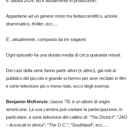
E’
datata 2014
, ed è
attualmente in produzione
;
Appartiene ad un
genere misto
tra
fantascientifico
,
azione
,
drammatico
,
thriller
, ecc…
E’,
attualmente
, composta da
tre stagioni
;
Ogni
episodio
ha una durata media di circa
quaranta minuti
.
Del cast della serie fanno parte attori (e attrici), già noti al
pubblico del piccolo e grande schermo per aver recitato in film
e serie televisive più o meno note, ecco degli esempi.
Benjamin McKenzie
: classe ‘78, è un attore di origini
americane. La sua carriera può vantare la partecipazione, in
particolare, a serie televisive del calibro di: “
The District
”; “
JAG
– Avvocati in divisa
”; “
The O.C.
”; “
Southland
”; ecc…