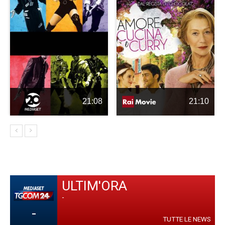
21:08
21:10
ULTIM'ORA
-
-
TUTTE LE NEWS