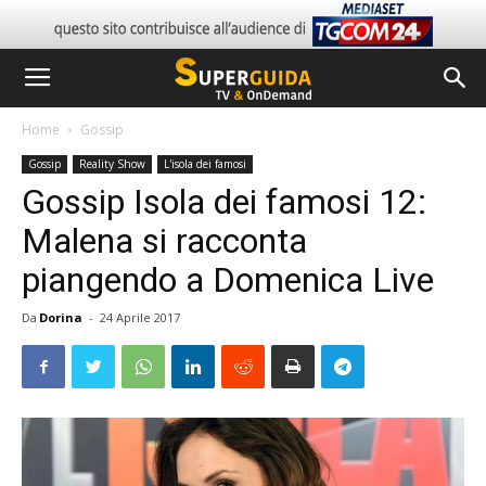
Home
Gossip
Gossip
Reality Show
L'isola dei famosi
Gossip Isola dei famosi 12:
Malena si racconta
piangendo a Domenica Live
Da
Dorina
-
24 Aprile 2017