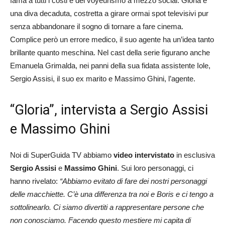
fama a tutti i costi e del voyeurismo a mezzo social. Gloria è
una diva decaduta, costretta a girare ormai spot televisivi pur
senza abbandonare il sogno di tornare a fare cinema.
Complice però un errore medico, il suo agente ha un’idea tanto
brillante quanto meschina. Nel cast della serie figurano anche
Emanuela Grimalda, nei panni della sua fidata assistente Iole,
Sergio Assisi, il suo ex marito e Massimo Ghini, l’agente.
“Gloria”, intervista a Sergio Assisi
e Massimo Ghini
Noi di SuperGuida TV abbiamo
video intervistato
in esclusiva
Sergio Assisi
e
Massimo Ghini
. Sui loro personaggi, ci
hanno rivelato:
“Abbiamo evitato di fare dei nostri personaggi
delle macchiette. C’è una differenza tra noi e Boris e ci tengo a
sottolinearlo. Ci siamo divertiti a rappresentare persone che
non conosciamo. Facendo questo mestiere mi capita di