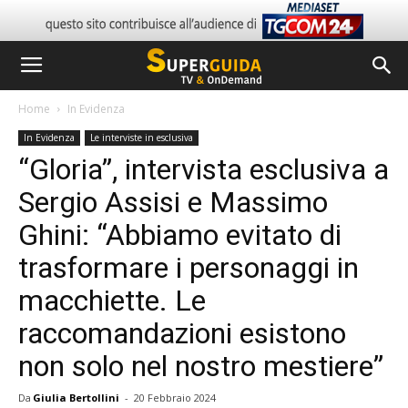
Home
In Evidenza
In Evidenza
Le interviste in esclusiva
“Gloria”, intervista esclusiva a
Sergio Assisi e Massimo
Ghini: “Abbiamo evitato di
trasformare i personaggi in
macchiette. Le
raccomandazioni esistono
non solo nel nostro mestiere”
Da
Giulia Bertollini
-
20 Febbraio 2024