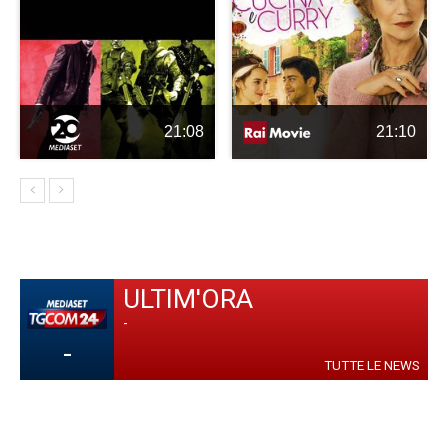
21:08
21:10
ULTIM'ORA
-
-
TUTTE LE NEWS