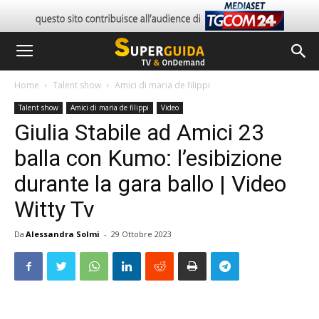
Home
Talent show
Amici di maria de filippi
Talent show
Amici di maria de filippi
Video
Giulia Stabile ad Amici 23
balla con Kumo: l’esibizione
durante la gara ballo | Video
Witty Tv
Da
Alessandra Solmi
-
29 Ottobre 2023