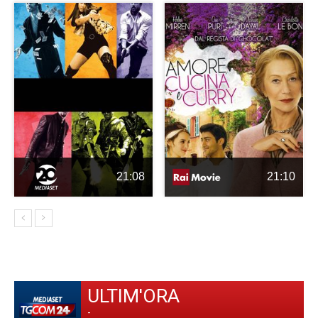
21:08
21:10
ULTIM'ORA
-