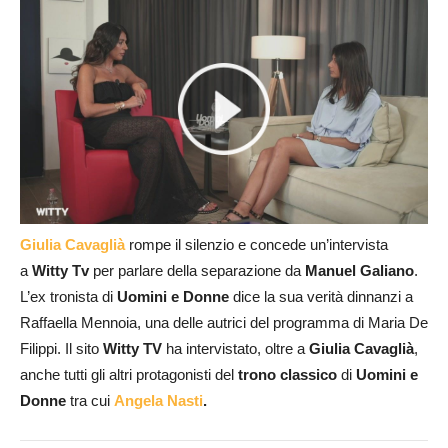
Giulia Cavaglià
rompe il silenzio e concede un’intervista
a
Witty Tv
per parlare della separazione da
Manuel Galiano
.
L’ex tronista di
Uomini e Donne
dice la sua verità dinnanzi a
Raffaella Mennoia, una delle autrici del programma di Maria De
Filippi. Il sito
Witty TV
ha intervistato, oltre a
Giulia Cavaglià
,
anche tutti gli altri protagonisti del
trono classico
di
Uomini e
Donne
tra cui
Angela Nasti
.