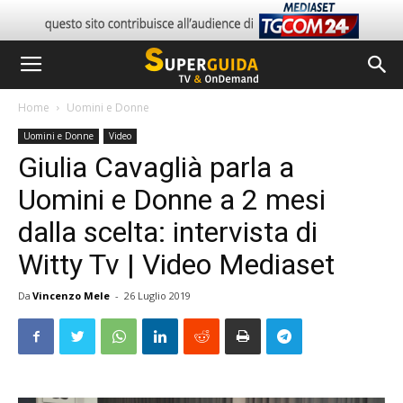
Home
Uomini e Donne
Uomini e Donne
Video
Giulia Cavaglià parla a
Uomini e Donne a 2 mesi
dalla scelta: intervista di
Witty Tv | Video Mediaset
Da
Vincenzo Mele
-
26 Luglio 2019