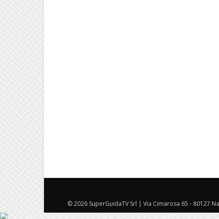
© 2026 SuperGuidaTV Srl | Via Cimarosa 65 - 80127 Nap