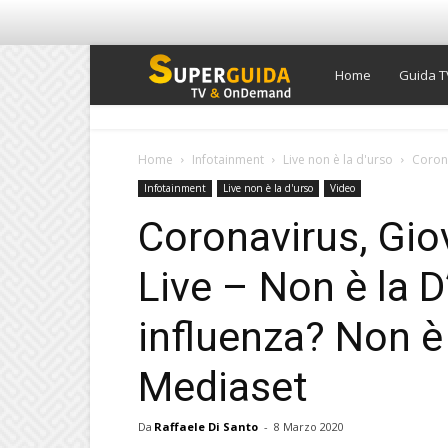
Super
Home
Guida T
Guida
Home
Infotainment
Live non è la d'urso
Corona
Infotainment
Live non è la d'urso
Video
TV
Coronavirus, Gio
Live – Non è la 
influenza? Non è 
Mediaset
Da
Raffaele Di Santo
-
8 Marzo 2020