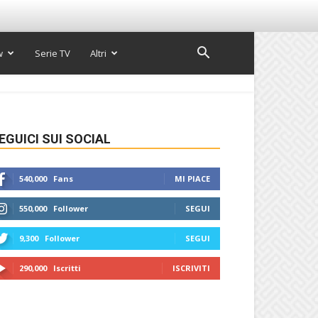
w
Serie TV
Altri
EGUICI SUI SOCIAL
540,000
Fans
MI PIACE
550,000
Follower
SEGUI
9,300
Follower
SEGUI
290,000
Iscritti
ISCRIVITI