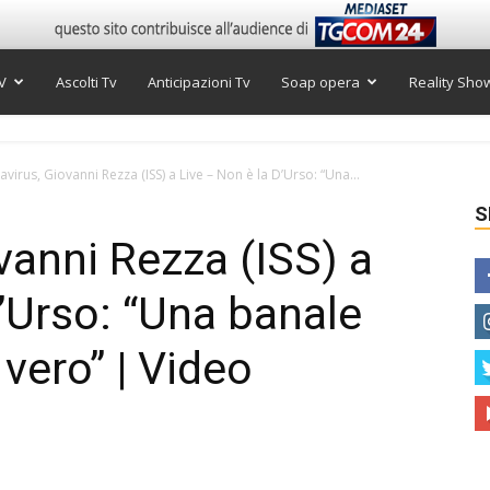
V
Ascolti Tv
Anticipazioni Tv
Soap opera
Reality Sho
virus, Giovanni Rezza (ISS) a Live – Non è la D’Urso: “Una...
S
vanni Rezza (ISS) a
D’Urso: “Una banale
vero” | Video