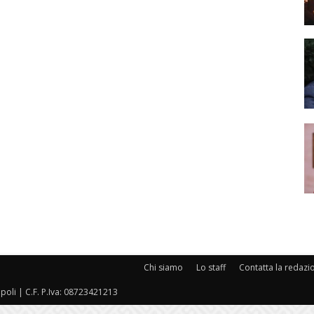
Chi siamo
Lo staff
Contatta la redazi
oli | C.F. P.Iva: 08723421213